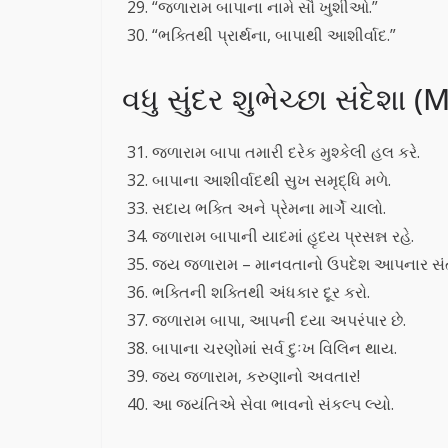
“જળારામ બાપાના નામે સૌ ખુશીઓ.”
“ભક્તિથી પ્રાર્થના, બાપાથી આશીર્વાદ.”
વધુ સુંદર શુભેચ્છા સંદેશા
જળારામ બાપા તમારી દરેક મુશ્કેલી હલ કરે.
બાપાના આશીર્વાદથી સુખ સમૃદ્ધિ મળે.
સદાય ભક્તિ અને પ્રેમના માર્ગે ચાલો.
જળારામ બાપાની યાદમાં હૃદય પ્રસન્ન રહે.
જય જળારામ – માનવતાનો ઉપદેશ આપનાર સં
ભક્તિની શક્તિથી અંધકાર દૂર કરો.
જળારામ બાપા, આપની દયા અપરંપાર છે.
બાપાના ચરણોમાં સર્વ દુઃખ વિલિન થાય.
જય જળારામ, કરુણાનો અવતાર!
આ જયંતિએ સેવા ભાવનો સંકલ્પ લ્યો.