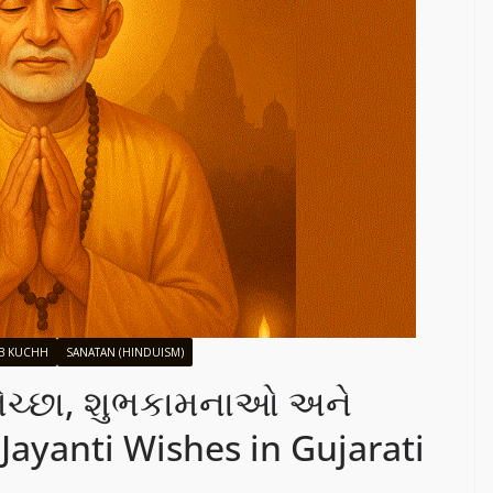
B KUCHH
SANATAN (HINDUISM)
ભેચ્છા, શુભકામનાઓ અને
 Jayanti Wishes in Gujarati