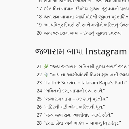
સેવા એ જ સાચી ભક્તિ છે – જળારામ બાપાની પ્
દરેક દિન બાપાના ઉપદેશ મુજબ જીવવાનો પ્રય
જળારામ બાપાના આશીર્વાદથી જીવન પ્રકાશિત
આ પવિત્ર દિવસે સૌ સાથે મળીને ભક્તિનું ઉજ
જય જળારામ બાપા – દયાનું જીવંત સ્વરૂપ!
જળારામ બાપા Instagram ક
“જય જળારામ! ભક્તિથી હૃદય ભરાઈ જાય.
“બાપાના આશીર્વાદથી દિવસ શુભ બની જાય
“Faith + Service = Jalaram Bapa’s Path.”
“ભક્તિનો રંગ, બાપાની દયા સાથે.”
“જળારામ બાપા – કરુણાનું પ્રતીક.”
“મંદિરની ઘંટીઓમાં ભક્તિની ધૂન.”
“જય જળારામ, આશીર્વાદ આપો સૌને.”
“દયા, સેવા અને ભક્તિ – બાપાનું ત્રિમંત્ર.”