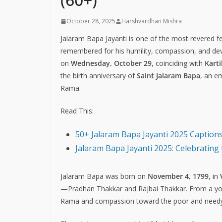
October 28, 2025
Harshvardhan Mishra
Jalaram Bapa Jayanti is one of the most revered f
remembered for his humility, compassion, and devo
on
Wednesday, October 29
, coinciding with
Kart
the birth anniversary of
Saint Jalaram Bapa
, an e
Rama.
Read This:
50+ Jalaram Bapa Jayanti 2025 Caption
Jalaram Bapa Jayanti 2025: Celebrating 
Jalaram Bapa was born on
November 4, 1799
, in
—Pradhan Thakkar and Rajbai Thakkar. From a you
Rama and compassion toward the poor and needy