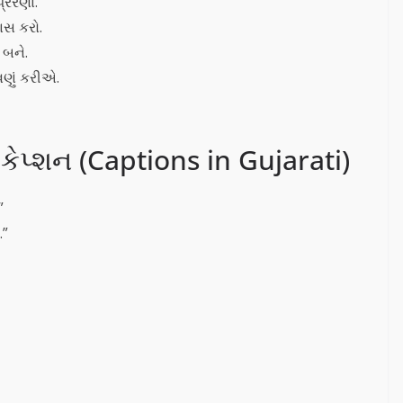
રેરણા.
ાસ કરો.
 બને.
વણું કરીએ.
ેપ્શન (Captions in Gujarati)
”
.”