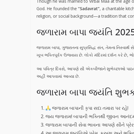
Though he was married to Virbai Maa at the age of
God. He founded the
“Sadavrat”
, a charitable kit
religion, or social background—a tradition that co
જળારામ બાપા જયંતિ 2025
જળારામ બાપા, ગુજરાતના સુપ્રસિદ્ધ સંત, તેમના નિસ્વાર્થ
ખૂબ ભક્તિપૂર્વક ઉજવાય છે. લોકો મંદિરમાં દર્શન કરે છે,
આ પવિત્ર દિવસે, આપણે સૌ એકબીજાને શુભેચ્છાઓ પાઠ
અહીં આપવામાં આવ્યા છે.
જળારામ બાપા જયંતિ શુભક
જળારામ બાપાની કૃપા સદા તમારા પર રહે!
જય જળારામ! બાપાની ભક્તિથી જીવન આનંદ
જળારામ બાપાની સેવા ભાવના આપણે સૌને પ્રે
આ જળારામ જયંતિએ પ્રેમ, કરુણા અને ભક્તિન