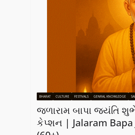
BHARAT
CULTURE
FESTIVALS
GENRAL KNOWLEDGE
SA
જળારામ બાપા જયંતિ શુ
કેપ્શન | Jalaram Bapa
(60+)