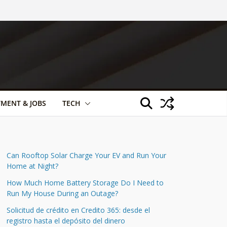
TMENT & JOBS
TECH
Can Rooftop Solar Charge Your EV and Run Your
Home at Night?
How Much Home Battery Storage Do I Need to
Run My House During an Outage?
Solicitud de crédito en Credito 365: desde el
registro hasta el depósito del dinero