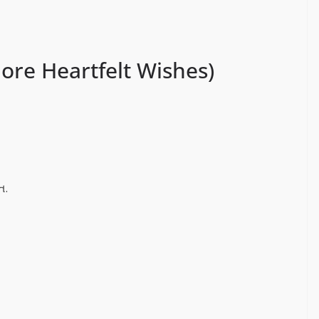
 (More Heartfelt Wishes)
ત.