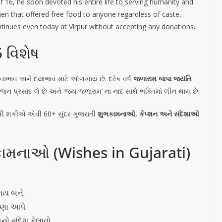
 16, he soon devoted his entire life to serving humanity and
chen that offered free food to anyone regardless of caste,
ntinues even today at Virpur without accepting any donations.
 વિશેષ
 સેવાભાવ અને દયાભાવ માટે ઓળખાય છે. દરેક વર્ષ
જળારામ બાપા જયંતિ
 ભોજન પ્રસાદ લે છે અને ‘જય જળારામ’ ના નાદ સાથે ભક્તિમાં લીન થાય છે.
વી શકીએ એવી 60+ સુંદર ગુજરાતી
શુભકામનાઓ, કેપ્શન અને સંદેશાઓ
ામનાઓ (Wishes in Gujarati)
મય બને.
રણા આપે.
ો સંદેશ ફેલાવો.