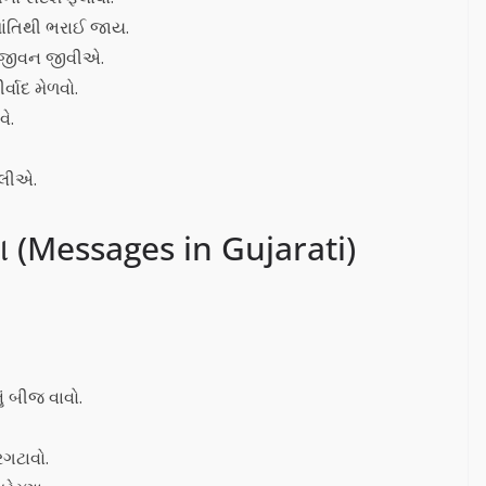
શાંતિથી ભરાઈ જાય.
 જીવન જીવીએ.
્વાદ મેળવો.
ે.
ાલીએ.
ા (Messages in Gujarati)
ં બીજ વાવો.
રગટાવો.