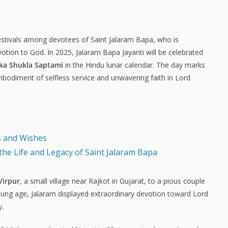
estivals among devotees of Saint Jalaram Bapa, who is
tion to God. In 2025, Jalaram Bapa Jayanti will be celebrated
ika Shukla Saptami
in the Hindu lunar calendar. The day marks
mbodiment of selfless service and unwavering faith in Lord
s and Wishes
the Life and Legacy of Saint Jalaram Bapa
Virpur
, a small village near Rajkot in Gujarat, to a pious couple
ng age, Jalaram displayed extraordinary devotion toward Lord
.