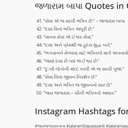
જળારામ બાપા Quotes in 
“સેવા એ જ સાચી ભક્તિ છે.” – જળારામ બાપા
“દયા વિના ભક્તિ અધૂરી છે.”
“માનવ સેવા એ ઈશ્વર સેવા.”
“દયા અને પ્રેમથી જ હૃદય શુદ્ધ બને.”
“ભગવાનને મેળવવા માટે ભક્તિનો માર્ગ અપનાવો
“જ્યાં દયા છે ત્યાં જ ઈશ્વર છે.”
“દુઃખી લોકોની મદદ કરવી એ જ સાચી પૂજા.”
“સેવા વિના જીવન નિરર્થક છે.”
“દયા અને ભક્તિ જ જીવનનો સાર છે.”
“જય જળારામ – સૌની ભક્તિનો આધાર.”
Instagram Hashtags for
#જયજળારામબાપા #JalaramBapaJayanti #JalaramJay