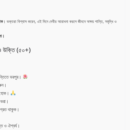
তীক
। ভক্তরা বিশ্বাস করেন, এই দিনে দেবীর আরাধনা করলে জীবনে অক্ষয় শান্তি, সমৃদ্ধি ও
লো।
 ও উক্তি (৫০+)
ান্তিতে ভরপুর।
করুন।
্ণ হোক।
় ভরা।
জাগ্রত থাকুক।
।
তি ও ঐশ্বর্য।