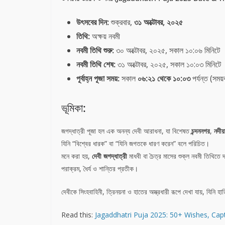
উৎসবের দিন:
শুক্রবার,
৩১ অক্টোবর, ২০২৫
তিথি:
অক্ষয় নবমী
নবমী তিথি শুরু:
৩০ অক্টোবর, ২০২৫, সকাল ১০:০৬ মিনিটে
নবমী তিথি শেষ:
৩১ অক্টোবর, ২০২৫, সকাল ১০:০৩ মিনিটে
পূর্বাহ্ন পূজা সময়:
সকাল
০৬:২১ থেকে ১০:০৩
পর্যন্ত (সময
ভূমিকা:
জগদ্ধাত্রী পূজা হল এক অনন্য দেবী আরাধনা, যা বিশেষত
চন্দননগর
,
নদীয়
যিনি “বিশ্বের ধারক” বা “যিনি জগতকে ধারণ করেন” বলে পরিচিত।
মনে করা হয়,
দেবী জগদ্ধাত্রী
মাধবী বা চৈত্র মাসের শুক্ল নবমী তিথিতে দা
পরাক্রম, ধৈর্য ও শান্তির প্রতীক।
দেবীকে সিংহবাহিনী, ত্রিনয়না ও হাতের অস্ত্রধারী রূপে দেখা যায়, য
Read this:
Jagaddhatri Puja 2025: 50+ Wishes, Ca