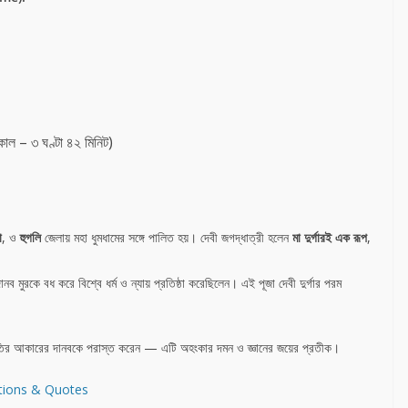
়কাল – ৩ ঘণ্টা ৪২ মিনিট)
া
, ও
হুগলি
জেলায় মহা ধুমধামের সঙ্গে পালিত হয়। দেবী জগদ্ধাত্রী হলেন
মা দুর্গারই এক রূপ
,
নব মুরকে বধ করে বিশ্বে ধর্ম ও ন্যায় প্রতিষ্ঠা করেছিলেন। এই পূজা দেবী দুর্গার পরম
িনি হাতির আকারের দানবকে পরাস্ত করেন — এটি অহংকার দমন ও জ্ঞানের জয়ের প্রতীক।
ptions & Quotes