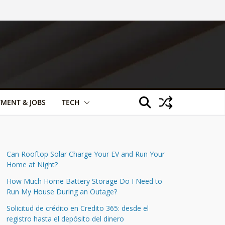
TMENT & JOBS
TECH
Can Rooftop Solar Charge Your EV and Run Your
Home at Night?
How Much Home Battery Storage Do I Need to
Run My House During an Outage?
Solicitud de crédito en Credito 365: desde el
registro hasta el depósito del dinero