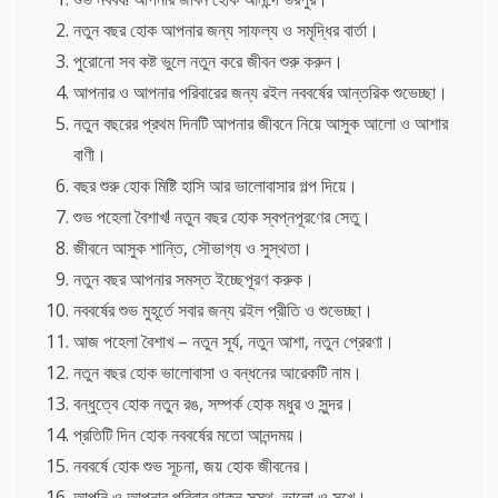
নতুন বছর হোক আপনার জন্য সাফল্য ও সমৃদ্ধির বার্তা।
পুরোনো সব কষ্ট ভুলে নতুন করে জীবন শুরু করুন।
আপনার ও আপনার পরিবারের জন্য রইল নববর্ষের আন্তরিক শুভেচ্ছা।
নতুন বছরের প্রথম দিনটি আপনার জীবনে নিয়ে আসুক আলো ও আশার
বাণী।
বছর শুরু হোক মিষ্টি হাসি আর ভালোবাসার গল্প দিয়ে।
শুভ পহেলা বৈশাখ! নতুন বছর হোক স্বপ্নপূরণের সেতু।
জীবনে আসুক শান্তি, সৌভাগ্য ও সুস্থতা।
নতুন বছর আপনার সমস্ত ইচ্ছেপূরণ করুক।
নববর্ষের শুভ মুহূর্তে সবার জন্য রইল প্রীতি ও শুভেচ্ছা।
আজ পহেলা বৈশাখ – নতুন সূর্য, নতুন আশা, নতুন প্রেরণা।
নতুন বছর হোক ভালোবাসা ও বন্ধনের আরেকটি নাম।
বন্ধুত্বে হোক নতুন রঙ, সম্পর্ক হোক মধুর ও সুন্দর।
প্রতিটি দিন হোক নববর্ষের মতো আনন্দময়।
নববর্ষে হোক শুভ সূচনা, জয় হোক জীবনের।
আপনি ও আপনার পরিবার থাকুন সুস্থ, ভালো ও সুখে।