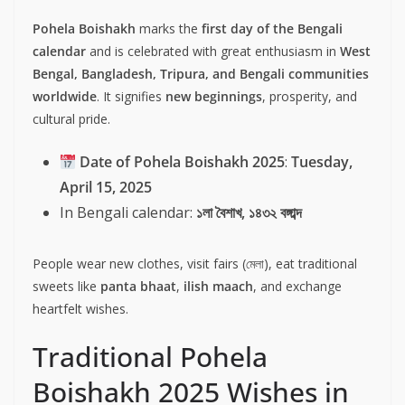
Pohela Boishakh
marks the
first day of the Bengali
calendar
and is celebrated with great enthusiasm in
West
Bengal, Bangladesh, Tripura, and Bengali communities
worldwide
. It signifies
new beginnings
, prosperity, and
cultural pride.
Date of Pohela Boishakh 2025
:
Tuesday,
April 15, 2025
In Bengali calendar:
১লা বৈশাখ, ১৪৩২ বঙ্গাব্দ
People wear new clothes, visit fairs (মেলা), eat traditional
sweets like
panta bhaat
,
ilish maach
, and exchange
heartfelt wishes.
Traditional Pohela
Boishakh 2025 Wishes in