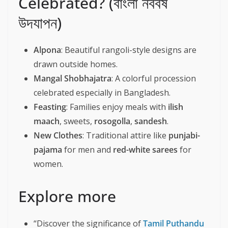
Celebrated? (বাংলা নববর্ষ
উদযাপন)
Alpona
: Beautiful rangoli-style designs are
drawn outside homes.
Mangal Shobhajatra
: A colorful procession
celebrated especially in Bangladesh.
Feasting
: Families enjoy meals with
ilish
maach
, sweets,
rosogolla
,
sandesh
.
New Clothes
: Traditional attire like
punjabi-
pajama
for men and
red-white sarees
for
women.
Explore more
“Discover the significance of
Tamil Puthandu