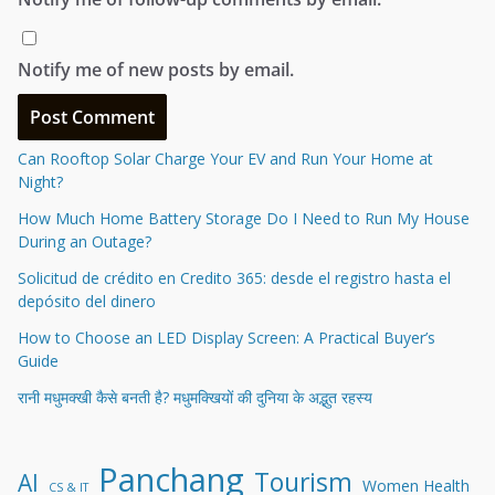
Notify me of new posts by email.
Can Rooftop Solar Charge Your EV and Run Your Home at
Night?
How Much Home Battery Storage Do I Need to Run My House
During an Outage?
Solicitud de crédito en Credito 365: desde el registro hasta el
depósito del dinero
How to Choose an LED Display Screen: A Practical Buyer’s
Guide
रानी मधुमक्खी कैसे बनती है? मधुमक्खियों की दुनिया के अद्भुत रहस्य
Panchang
Tourism
AI
Women Health
CS & IT