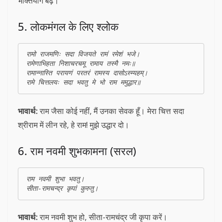
भक्तियोग बढ़े।
5. लोकमंगल के लिए श्लोक
रामो राजमणिः सदा विजयते रामं रमेशं भजे।  

रामेणाभिहता निशाचरचमू रामाय तस्मै नमः॥

रामान्नास्ति परायणं परतरं रामस्य दासोऽस्म्यहम्।

भावार्थ:
राम जैसा कोई नहीं, मैं उनका सेवक हूँ। मेरा चित्त सदा
श्रीराम में लीन रहे, हे राम! मुझे उद्धार दो।
6. राम नवमी शुभकामना (सरल)
राम नवमी शुभा भवतु।  

भावार्थ:
राम नवमी शुभ हो, सीता-रामचंद्र जी कृपा करें।