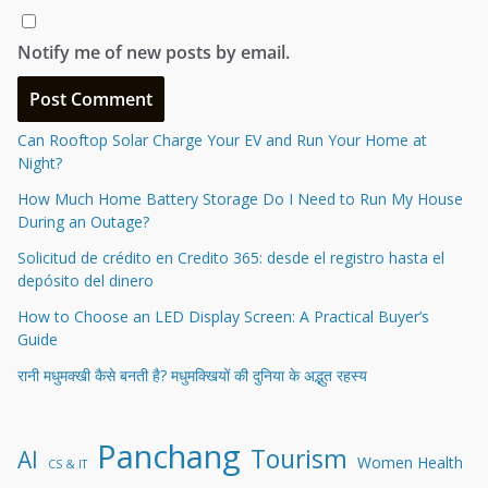
Notify me of new posts by email.
Can Rooftop Solar Charge Your EV and Run Your Home at
Night?
How Much Home Battery Storage Do I Need to Run My House
During an Outage?
Solicitud de crédito en Credito 365: desde el registro hasta el
depósito del dinero
How to Choose an LED Display Screen: A Practical Buyer’s
Guide
रानी मधुमक्खी कैसे बनती है? मधुमक्खियों की दुनिया के अद्भुत रहस्य
Panchang
Tourism
AI
Women Health
CS & IT