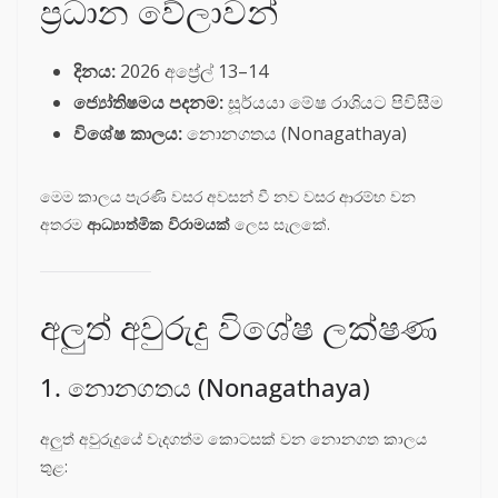
ප්‍රධාන වේලාවන්
දිනය:
2026 අප්‍රේල් 13–14
ජ්‍යෝතිෂමය පදනම:
සූර්යයා මේෂ රාශියට පිවිසීම
විශේෂ කාලය:
නොනගතය (Nonagathaya)
මෙම කාලය පැරණි වසර අවසන් වී නව වසර ආරම්භ වන
අතරම
ආධ්‍යාත්මික විරාමයක්
ලෙස සැලකේ.
අලුත් අවුරුදු විශේෂ ලක්ෂණ
1. නොනගතය (Nonagathaya)
අලුත් අවුරුදුයේ වැදගත්ම කොටසක් වන නොනගත කාලය
තුළ: