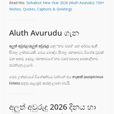
Read this:
Sinhalese New Year 2026 (Aluth Avurudu): 100+
Wishes, Quotes, Captions & Greetings
Aluth Avurudu ගැන
අලුත් අවුරුදු (අලුත් අවුරුදු)
යනු “නව වසර” යන අර්ථය ඇති
සිංහල උත්සවයකි. මෙය බෞද්ධ සිංහල ජනතාවට විශේෂ වූවක්
වන අතර, දෙමළ ජනතාවගේ නව වසර සමඟද සමකාලීනව
පවත්වනු ලැබේ.
මෙම උත්සවයේ විශේෂත්වය වන්නේ එය
නැකත් (auspicious
times)
අනුව සැලසුම් කරනු ලබන බවයි.
අලුත් අවුරුදු 2026 දිනය හා