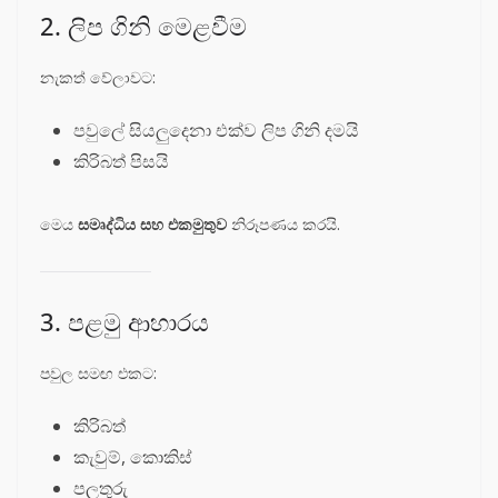
2. ලිප ගිනි මෙළවීම
නැකත් වේලාවට:
පවුලේ සියලුදෙනා එක්ව ලිප ගිනි දමයි
කිරිබත් පිසයි
මෙය
සමෘද්ධිය සහ එකමුතුව
නිරූපණය කරයි.
3. පළමු ආහාරය
පවුල සමඟ එකට:
කිරිබත්
කැවුම්, කොකිස්
පලතුරු