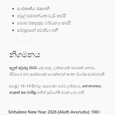
සංස්කෘතිය රැකගනී
පවුල් සම්බන්ධතා වැඩි කරයි
සමාජ එකමුතුව වර්ධනය කරයි
සම්ප්‍රදායන් පවත්වා ගනී
නිගමනය
අලුත් අවුරුදු 2026
යනු සරල උත්සවයක් පමණක් නොව,
ජීවිතයේ නව ආරම්භයක් සංකේතවත් කරන විශේෂ අවස්ථාවකි.
අප්‍රේල් 13–14 දිනවල සැමරෙන මෙම උත්සවය,
නොනගතය,
නැකත් සහ චාරිත්‍ර
මඟින් සුවිශේෂී බවක් ලබා ගනී.
Sinhalese New Year 2026 (Aluth Avurudu): 100+