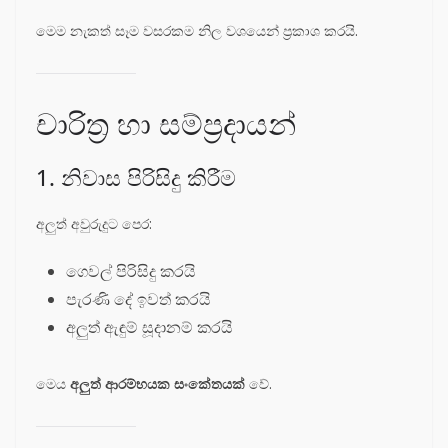
මෙම නැකත් සෑම වසරකම නිල වශයෙන් ප්‍රකාශ කරයි.
චාරිත්‍ර හා සම්ප්‍රදායන්
1. නිවාස පිරිසිදු කිරීම
අලුත් අවුරුදුට පෙර:
ගෙවල් පිරිසිදු කරයි
පැරණි දේ ඉවත් කරයි
අලුත් ඇඳුම් සූදානම් කරයි
මෙය
අලුත් ආරම්භයක සංකේතයක්
වේ.