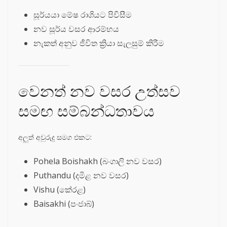
සූර්යයා මේෂ රාශියට පිවිසීම
නව සූර්ය වසර ආරම්භය
නැකත් අනුව ජීවිත ක්‍රියා සැලසුම් කිරීම
වෙනත් නව වසර උත්සව
සමඟ සම්බන්ධතාවය
අලුත් අවුරුදු සමග එකට:
Pohela Boishakh (බංගාලි නව වසර)
Puthandu (දමිළ නව වසර)
Vishu (කේරළ)
Baisakhi (පංජාබ්)