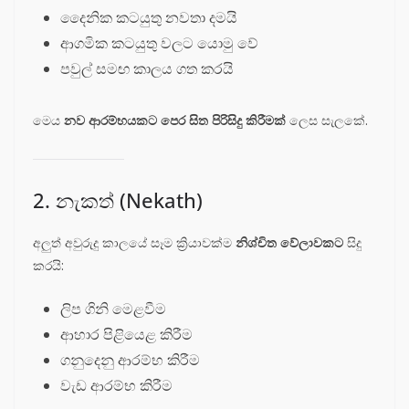
දෛනික කටයුතු නවතා දමයි
ආගමික කටයුතු වලට යොමු වේ
පවුල් සමඟ කාලය ගත කරයි
මෙය
නව ආරම්භයකට පෙර සිත පිරිසිදු කිරීමක්
ලෙස සැලකේ.
2. නැකත් (Nekath)
අලුත් අවුරුදු කාලයේ සෑම ක්‍රියාවක්ම
නිශ්චිත වේලාවකට
සිදු
කරයි:
ලිප ගිනි මෙළවීම
ආහාර පිළියෙළ කිරීම
ගනුදෙනු ආරම්භ කිරීම
වැඩ ආරම්භ කිරීම