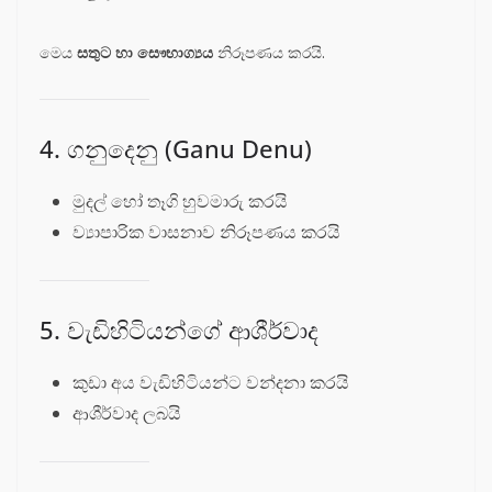
මෙය
සතුට හා සෞභාග්‍යය
නිරූපණය කරයි.
4. ගනුදෙනු (Ganu Denu)
මුදල් හෝ තෑගි හුවමාරු කරයි
ව්‍යාපාරික වාසනාව නිරූපණය කරයි
5. වැඩිහිටියන්ගේ ආශීර්වාද
කුඩා අය වැඩිහිටියන්ට වන්දනා කරයි
ආශීර්වාද ලබයි