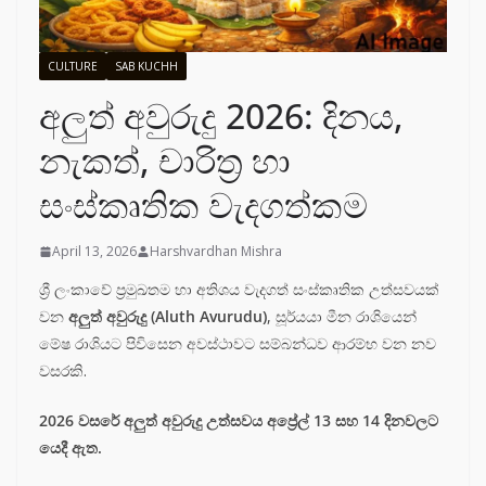
CULTURE
SAB KUCHH
අලුත් අවුරුදු 2026: දිනය,
නැකත්, චාරිත්‍ර හා
සංස්කෘතික වැදගත්කම
April 13, 2026
Harshvardhan Mishra
ශ්‍රී ලංකාවේ ප්‍රමුඛතම හා අතිශය වැදගත් සංස්කෘතික උත්සවයක්
වන
අලුත් අවුරුදු (Aluth Avurudu)
, සූර්යයා මීන රාශියෙන්
මේෂ රාශියට පිවිසෙන අවස්ථාවට සම්බන්ධව ආරම්භ වන නව
වසරකි.
2026 වසරේ අලුත් අවුරුදු උත්සවය අප්‍රේල් 13 සහ 14 දිනවලට
යෙදී ඇත.