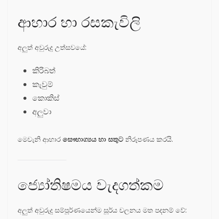
ආහාර හා රසකැවිලි
අලුත් අවුරුදු උත්සවයේ:
කිරිබත්
කැවුම්
කොකිස්
අලුවා
මෙවැනි ආහාර
සෞභාග්‍යය හා සතුට
නිරූපණය කරයි.
ජ්‍යෝතිෂමය වැදගත්කම
අලුත් අවුරුදු සම්පූර්ණයෙන්ම සූර්ය චලනය මත පදනම් වේ: