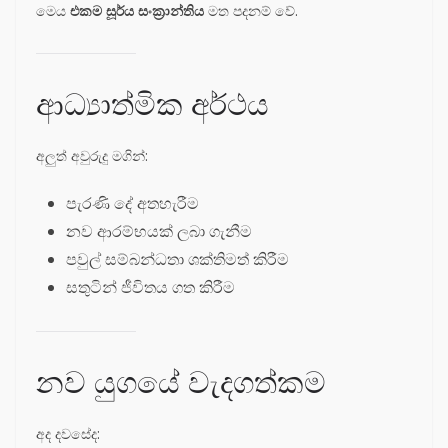
මෙය
එකම සූර්ය සංක්‍රාන්තිය
මත පදනම් වේ.
ආධ්‍යාත්මික අර්ථය
අලුත් අවුරුදු මගින්:
පැරණි දේ අතහැරීම
නව ආරම්භයක් ලබා ගැනීම
පවුල් සම්බන්ධතා ශක්තිමත් කිරීම
සතුටින් ජීවිතය ගත කිරීම
නව යුගයේ වැදගත්කම
අද දවසේද: