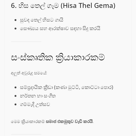
6. හිස තෙල් ගෑම (Hisa Thel Gema)
සුවඳ තෙල් හිසට ගායි
සෞඛ්‍යය සහ ආරක්ෂාව සඳහා සිදු කරයි
සංස්කෘතික ක්‍රියාකාරකම්
අලුත් අවුරුදු සමයේ:
සම්ප්‍රදායික ක්‍රීඩා (කණා මුට්ටි, කොට්ටා පොර)
නර්තන හා සංගීත
ගම්මැදි උත්සව
මෙම ක්‍රියාකාරකම්
සමාජ එකමුතුව වැඩි කරයි
.