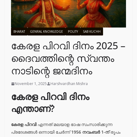
BHARAT
GENRAL KNOWLEDGE
POLITY
SAB KUCHH
കേരള പിറവി ദിനം 2025 –
ദൈവത്തിന്റെ സ്വന്തം
നാടിന്റെ ജന്മദിനം
November 1, 2025
Harshvardhan Mishra
കേരള പിറവി ദിനം
എന്താണ്?
കേരള പിറവി
എന്നത് മലയാള ഭാഷ സംസാരിക്കുന്ന
പ്രദേശങ്ങൾ ഒന്നായി ചേർന്ന്
1956 നവംബർ 1-ന്
രൂപം