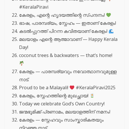
#KeralaPiravi
കേരളം, എന്റെ ഹൃദയത്തിന്റെ സ്പന്ദനം!
ഭാഷ, പാരമ്പര്യം, സ്നേഹം — ഇതാണ് കേരളം!
കടൽപ്പുറത്ത് പിറന്ന കവിതയാണ് കേരളം!
മലയാളം എന്റെ ആത്മാവാണ് — Happy Kerala
Day!
coconut trees & backwaters — that’s home!
കേരളം — പാരമ്പര്യവും നവോത്ഥാനവുമുള്ള
നാട്.
Proud to be a Malayali!
#KeralaPiravi2025
കേരളം, സ്നേഹത്തിന്റെ മുഖച്ഛായ!
Today we celebrate God’s Own Country!
ജന്മഭൂമിക്ക് പ്രണാമം, മലയാളത്തിന് നമനം!
കേരളം — സ്നേഹവും സാംസ്കാരികതയും
നിറഞ്ഞ നാട്.