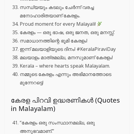
സന്ധ്യയും കടലും ചേർന്ന് വരച്ച
മനോഹാരിതയാണ് കേരളം.
Proud moment for every Malayali!
കേരളം — ഒരു ഭാഷ, ഒരു ജനത, ഒരു മനസ്സ്.
സമാധാനത്തിന്റെ ഭൂമി കേരളം!
ഇന്ന് മലയാളിയുടെ ദിനം! #KeralaPiraviDay
മലയാളം മാത്രമല്ല, മനസുമാണ് കേരളം!
Kerala – where hearts speak Malayalam.
നമ്മുടെ കേരളം എന്നും അഭിമാനത്തോടെ
മുന്നേറട്ടെ!
കേരള പിറവി ഉദ്ധരണികൾ (Quotes
in Malayalam)
“കേരളം ഒരു സംസ്ഥാനമല്ല, ഒരു
അനുഭവമാണ്.”