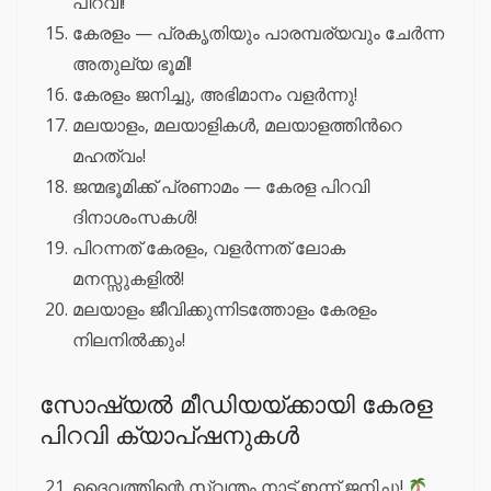
പിറവി!
കേരളം — പ്രകൃതിയും പാരമ്പര്യവും ചേർന്ന
അതുല്യ ഭൂമി!
കേരളം ജനിച്ചു, അഭിമാനം വളർന്നു!
മലയാളം, മലയാളികൾ, മലയാളത്തിൻറെ
മഹത്വം!
ജന്മഭൂമിക്ക് പ്രണാമം — കേരള പിറവി
ദിനാശംസകൾ!
പിറന്നത് കേരളം, വളർന്നത് ലോക
മനസ്സുകളിൽ!
മലയാളം ജീവിക്കുന്നിടത്തോളം കേരളം
നിലനിൽക്കും!
സോഷ്യൽ മീഡിയയ്ക്കായി കേരള
പിറവി ക്യാപ്ഷനുകൾ
ദൈവത്തിന്റെ സ്വന്തം നാട് ഇന്ന് ജനിച്ചു!