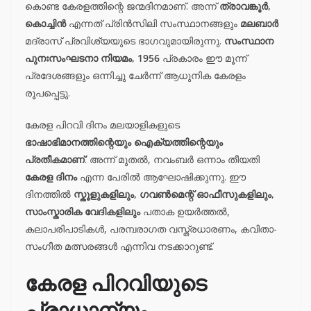
കൊണ്ട കേരളത്തിന്റെ ജന്മദിനമാണ്. അന്ന്
ത്രാവങ്കൂർ,
കൊച്ചിൻ
എന്നത് പ്രിൻസിലി സംസ്ഥാനങ്ങളും
മലബാർ
മദ്രാസ് പ്രവിശ്യയുടെ ഭാഗവുമായിരുന്നു.
സംസ്ഥാന
പുനഃസംഘടനാ നിയമം, 1956
പ്രകാരം ഈ മൂന്ന്
പ്രദേശങ്ങളും ഒന്നിച്ചു ചേർന്ന് ആധുനിക കേരളം
രൂപപ്പെട്ടു.
കേരള പിറവി ദിനം മലയാളികളുടെ
ഭാഷാഭിമാനത്തിന്റെയും ഐക്യത്തിന്റെയും
പ്രതീകമാണ്
. അന്ന് മുതൽ, നവംബർ ഒന്നാം തീയതി
കേരള ദിനം
എന്ന പേരിൽ ആഘോഷിക്കുന്നു. ഈ
ദിനത്തിൽ
സ്കൂളുകളിലും, ഗവൺമെന്റ് ഓഫീസുകളിലും,
സാംസ്കാരിക വേദികളിലും
പതാക ഉയർത്തൽ,
കലാപരിപാടികൾ, പരമ്പരാഗത വസ്ത്രധാരണം, കവിതാ-
സംഗീത മത്സരങ്ങൾ എന്നിവ നടക്കാറുണ്ട്.
കേരള പിറവിയുടെ
പ്രാധാന്യം