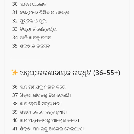
ଜ୍ଞାନର ଆଲୋକ
ବସନ୍ତରେ ଶିଖିବାର ଆନନ୍ଦ
ପୁସ୍ତକ ଓ ପୂଜା
ବିଦ୍ୟା ହିଁ ସୌନ୍ଦର୍ଯ୍ୟ
ଆଜି ଜ୍ଞାନକୁ ନମନ
ଶିକ୍ଷାର ଉତ୍ସବ
ଅନୁପ୍ରେରଣାଦାୟକ ଉଦ୍ଧୃତି (36–55+)
ଜ୍ଞାନ ମଣିଷକୁ ମହାନ କରେ।
ଶିକ୍ଷା ଜୀବନକୁ ଦିଗ ଦେଉଛି।
ଜ୍ଞାନ ହେଉଛି ସତ୍ୟ ଧନ।
ଶିଖିବା କେବେ ବନ୍ଦ ହୁଏନି।
ଜ୍ଞାନ ଅନ୍ଧକାରକୁ ଆଲୋକ କରେ।
ଶିକ୍ଷା ସମାଜକୁ ଆଗେଇ ନେଇଯାଏ।