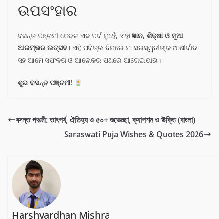
ଉପସଂହାର
ବସନ୍ତ ପଞ୍ଚମୀ କେବଳ ଏକ ପର୍ବ ନୁହେଁ, ଏହା
ଜ୍ଞାନ, ଶିକ୍ଷା ଓ ନୂଆ
ଆରମ୍ଭର ଉତ୍ସବ
। ଏହି ପବିତ୍ର ଦିନରେ ମା ସରସ୍ୱତୀଙ୍କ ଆଶୀର୍ବାଦ
ସହ ଆମେ ସଫଳତା ଓ ଆଲୋକର ପଥରେ ଆଗେଇଯାଉ।
ଶୁଭ ବସନ୍ତ ପଞ୍ଚମୀ!
বসন্ত পঞ্চমী: তাৎপর্য, ঐতিহ্য ও ৫০+ শুভেচ্ছা, ক্যাপশন ও উক্তি (বাংলা)
Saraswati Puja Wishes & Quotes 2026
Harshvardhan Mishra