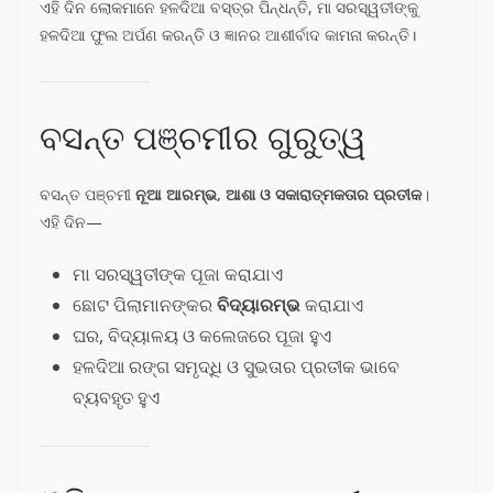
ଏହି ଦିନ ଲୋକମାନେ ହଳଦିଆ ବସ୍ତ୍ର ପିନ୍ଧନ୍ତି, ମା ସରସ୍ୱତୀଙ୍କୁ
ହଳଦିଆ ଫୁଲ ଅର୍ପଣ କରନ୍ତି ଓ ଜ୍ଞାନର ଆଶୀର୍ବାଦ କାମନା କରନ୍ତି।
ବସନ୍ତ ପଞ୍ଚମୀର ଗୁରୁତ୍ୱ
ବସନ୍ତ ପଞ୍ଚମୀ
ନୂଆ ଆରମ୍ଭ, ଆଶା ଓ ସକାରାତ୍ମକତାର ପ୍ରତୀକ
।
ଏହି ଦିନ—
ମା ସରସ୍ୱତୀଙ୍କ ପୂଜା କରାଯାଏ
ଛୋଟ ପିଲାମାନଙ୍କର
ବିଦ୍ୟାରମ୍ଭ
କରାଯାଏ
ଘର, ବିଦ୍ୟାଳୟ ଓ କଲେଜରେ ପୂଜା ହୁଏ
ହଳଦିଆ ରଙ୍ଗ ସମୃଦ୍ଧି ଓ ସୁଭତାର ପ୍ରତୀକ ଭାବେ
ବ୍ୟବହୃତ ହୁଏ