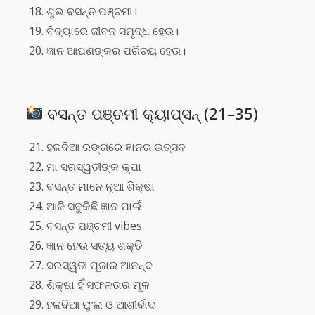
ଶୁଭ ବସନ୍ତ ପଞ୍ଚମୀ।
ବିଦ୍ୟାରେ ଜୀବନ ସମୃଦ୍ଧ ହେଉ।
ଜ୍ଞାନ ଆପଣଙ୍କର ପରିଚୟ ହେଉ।
ବସନ୍ତ ପଞ୍ଚମୀ କ୍ୟାପ୍ସନ୍ (21–35)
ହଳଦିଆ ରଙ୍ଗରେ ଜ୍ଞାନର ଉତ୍ସବ
ମା ସରସ୍ୱତୀଙ୍କ କୃପା
ବସନ୍ତ ମାନେ ନୂଆ ଶିକ୍ଷା
ଆଜି ସବୁକିଛି ଜ୍ଞାନ ପାଇଁ
ବସନ୍ତ ପଞ୍ଚମୀ vibes
ଜ୍ଞାନ ହେଉ ସତ୍ୟ ଶକ୍ତି
ସରସ୍ୱତୀ ପୂଜାର ଆନନ୍ଦ
ଶିକ୍ଷା ହିଁ ସଫଳତାର ମୂଳ
ହଳଦିଆ ଫୁଲ ଓ ଆଶୀର୍ବାଦ