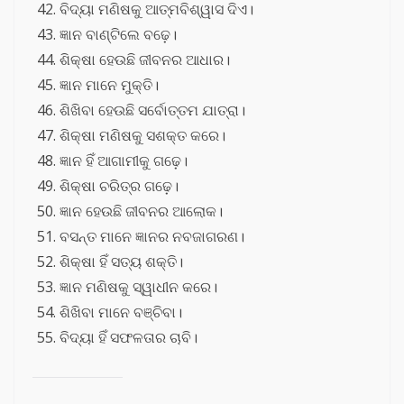
ବିଦ୍ୟା ମଣିଷକୁ ଆତ୍ମବିଶ୍ୱାସ ଦିଏ।
ଜ୍ଞାନ ବାଣ୍ଟିଲେ ବଢ଼େ।
ଶିକ୍ଷା ହେଉଛି ଜୀବନର ଆଧାର।
ଜ୍ଞାନ ମାନେ ମୁକ୍ତି।
ଶିଖିବା ହେଉଛି ସର୍ବୋତ୍ତମ ଯାତ୍ରା।
ଶିକ୍ଷା ମଣିଷକୁ ସଶକ୍ତ କରେ।
ଜ୍ଞାନ ହିଁ ଆଗାମୀକୁ ଗଢ଼େ।
ଶିକ୍ଷା ଚରିତ୍ର ଗଢ଼େ।
ଜ୍ଞାନ ହେଉଛି ଜୀବନର ଆଲୋକ।
ବସନ୍ତ ମାନେ ଜ୍ଞାନର ନବଜାଗରଣ।
ଶିକ୍ଷା ହିଁ ସତ୍ୟ ଶକ୍ତି।
ଜ୍ଞାନ ମଣିଷକୁ ସ୍ୱାଧୀନ କରେ।
ଶିଖିବା ମାନେ ବଞ୍ଚିବା।
ବିଦ୍ୟା ହିଁ ସଫଳତାର ଚାବି।