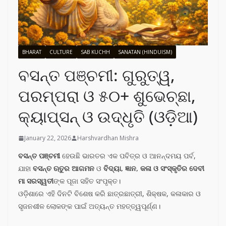
BHARAT
CULTURE
SAB KUCHH
SANATAN (HINDUISM)
ବସନ୍ତ ପଞ୍ଚମୀ: ଗୁରୁତ୍ୱ,
ପରମ୍ପରା ଓ ୫୦+ ଶୁଭେଚ୍ଛା,
କ୍ୟାପ୍ସନ୍ ଓ ଉଦ୍ଧୃତି (ଓଡ଼ିଆ)
January 22, 2026
Harshvardhan Mishra
ବସନ୍ତ ପଞ୍ଚମୀ
ହେଉଛି ଭାରତର ଏକ ପବିତ୍ର ଓ ଆନନ୍ଦମୟ ପର୍ବ,
ଯାହା
ବସନ୍ତ ଋତୁର ଆଗମନ
ଓ
ବିଦ୍ୟା, ଜ୍ଞାନ, କଳା ଓ ସଂସ୍କୃତିର ଦେବୀ
ମା ସରସ୍ୱତୀ
ଙ୍କ ପୂଜା ସହିତ ସଂପୃକ୍ତ।
ଓଡ଼ିଶାରେ ଏହି ଦିନଟି ବିଶେଷ କରି ଛାତ୍ରଛାତ୍ରୀ, ଶିକ୍ଷକ, କଳାକାର ଓ
ସୃଜନଶୀଳ ଲୋକଙ୍କ ପାଇଁ ଅତ୍ୟନ୍ତ ମହତ୍ତ୍ୱପୂର୍ଣ୍ଣ।