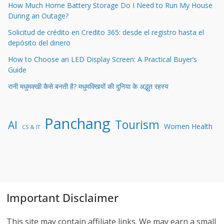
How Much Home Battery Storage Do I Need to Run My House
During an Outage?
Solicitud de crédito en Credito 365: desde el registro hasta el
depósito del dinero
How to Choose an LED Display Screen: A Practical Buyer’s
Guide
रानी मधुमक्खी कैसे बनती है? मधुमक्खियों की दुनिया के अद्भुत रहस्य
Panchang
Tourism
AI
Women Health
CS & IT
Important Disclaimer
This site may contain affiliate links. We may earn a small