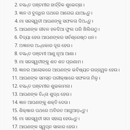
ବସନ୍ତ ପଞ୍ଚମୀର ହାର୍ଦ୍ଦିକ ଶୁଭେଚ୍ଛା।
ଜ୍ଞାନ ଓ ବୁଦ୍ଧିର ପଥରେ ଆଗେଇ ଯାଆନ୍ତୁ।
ମା ସରସ୍ୱତୀ ଆପଣଙ୍କୁ ସଫଳତା ଦିଅନ୍ତୁ।
ଆପଣଙ୍କ ଜୀବନ ହଳଦିଆ ଫୁଲ ପରି ଖିଲିଉଠୁ।
ବିଦ୍ୟା ହେଉ ଆପଣଙ୍କର ସର୍ବଶ୍ରେଷ୍ଠ ଧନ।
ଅଜ୍ଞାନର ଅନ୍ଧକାର ଦୂର ହେଉ।
ବସନ୍ତ ପଞ୍ଚମୀ ଆଣୁ ନୂଆ ଆଶା।
ମା ସରସ୍ୱତୀଙ୍କୁ ଶତ ଶତ ପ୍ରଣାମ।
ଜ୍ଞାନର ଆଲୋକରେ ଆପଣଙ୍କ ଭବିଷ୍ୟତ ଉଜ୍ଜ୍ୱଳ ହେଉ।
ଆପଣଙ୍କ ସମସ୍ତ ପରୀକ୍ଷାରେ ସଫଳତା ମିଳୁ।
ବସନ୍ତ ପଞ୍ଚମୀର ଶୁଭକାମନା।
ଆପଣଙ୍କ ଚିନ୍ତା ଶୁଦ୍ଧ ହେଉ।
ଜ୍ଞାନ ଆପଣଙ୍କୁ ଶକ୍ତି ଦେଉ।
ଶିକ୍ଷାର ପଥରେ ଅବିରତ ଆଗୁଆଡ଼ନ୍ତୁ।
ମା ସରସ୍ୱତୀ ସଦା ସହାୟ ହେଉନ୍ତୁ।
ଆପଣଙ୍କ ସ୍ୱପ୍ନ ସାକାର ହେଉ।