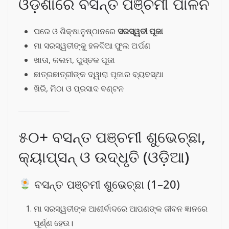
ଓଡ଼ିଶାରେ ବସନ୍ତ ପଞ୍ଚମୀ ପାଳନ
ଘରେ ଓ ଶିକ୍ଷାନୁଷ୍ଠାନରେ
ସରସ୍ୱତୀ ପୂଜା
ମା ସରସ୍ୱତୀଙ୍କୁ ହଳଦିଆ ଫୁଲ ଅର୍ପଣ
ଖାତା, କଲମ, ପୁସ୍ତକ ପୂଜା
ଛାତ୍ରଛାତ୍ରୀଙ୍କ ଦ୍ୱାରା ପୂଜାର ବ୍ୟବସ୍ଥା
ଖିରି, ମିଠା ଓ ପ୍ରସାଦ ବଣ୍ଟନ
୫୦+ ବସନ୍ତ ପଞ୍ଚମୀ ଶୁଭେଚ୍ଛା,
କ୍ୟାପ୍ସନ୍ ଓ ଉଦ୍ଧୃତି (ଓଡ଼ିଆ)
ବସନ୍ତ ପଞ୍ଚମୀ ଶୁଭେଚ୍ଛା (1–20)
ମା ସରସ୍ୱତୀଙ୍କ ଆଶୀର୍ବାଦରେ ଆପଣଙ୍କ ଜୀବନ ଜ୍ଞାନରେ
ପୂର୍ଣ୍ଣ ହେଉ।