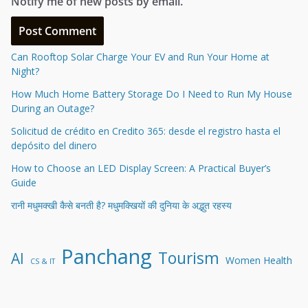
Notify me of new posts by email.
Can Rooftop Solar Charge Your EV and Run Your Home at
Night?
How Much Home Battery Storage Do I Need to Run My House
During an Outage?
Solicitud de crédito en Credito 365: desde el registro hasta el
depósito del dinero
How to Choose an LED Display Screen: A Practical Buyer’s
Guide
रानी मधुमक्खी कैसे बनती है? मधुमक्खियों की दुनिया के अद्भुत रहस्य
Panchang
Tourism
AI
Women Health
CS & IT